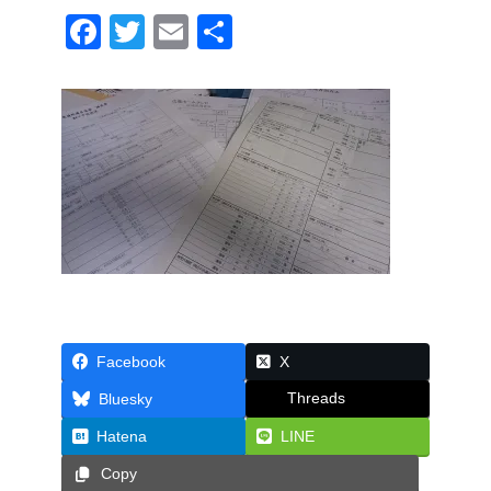
F
T
E
共
a
wi
m
有
c
tt
ail
e
er
b
o
o
k
Facebook
X
Threads
Bluesky
Hatena
LINE
Copy