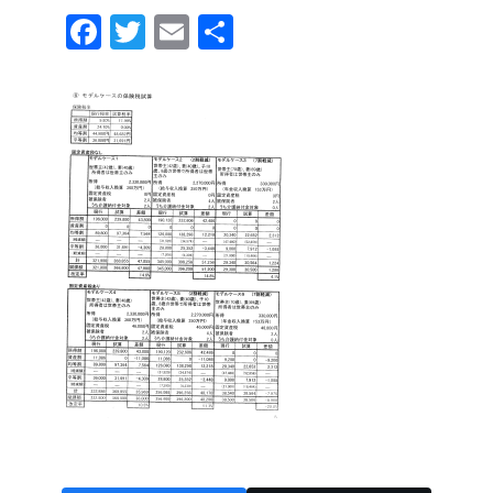
F
T
E
共
a
wi
m
有
c
tt
ail
e
er
b
o
o
k