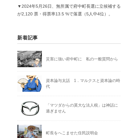
▼2024年5月26日、無所属で府中町長選に立候補する
が2,120 票・得票率13.5 %で落選（5人中4位）。
新着記事
災害に強い府中町に 私の一般質問から
資本論与太話 1．マルクスと資本論の時
代
「マツダからの莫大な法人税」は神話に
過ぎません
町長をへこませた住民説明会