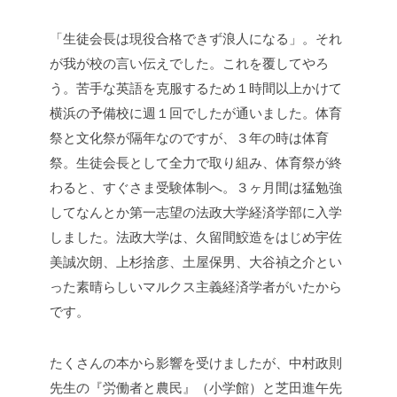
e
er
b
「生徒会長は現役合格できず浪人になる」。それ
o
が我が校の言い伝えでした。これを覆してやろ
う。苦手な英語を克服するため１時間以上かけて
o
横浜の予備校に週１回でしたが通いました。体育
k
祭と文化祭が隔年なのですが、３年の時は体育
祭。生徒会長として全力で取り組み、体育祭が終
わると、すぐさま受験体制へ。３ヶ月間は猛勉強
してなんとか第一志望の法政大学経済学部に入学
しました。法政大学は、久留間鮫造をはじめ宇佐
美誠次朗、上杉捨彦、土屋保男、大谷禎之介とい
った素晴らしいマルクス主義経済学者がいたから
です。
たくさんの本から影響を受けましたが、中村政則
先生の『労働者と農民』（小学館）と芝田進午先