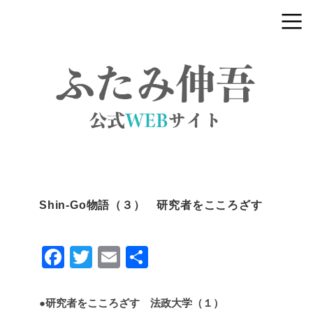
Shin-Go物語（３） 研究者をこころざす
F
T
E
共
a
wi
m
有
c
tt
ail
●研究者をこころざす 法政大学（１）