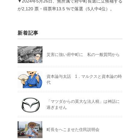
▼2024年5月26日、無所属で府中町長選に立候補する
が2,120 票・得票率13.5 %で落選（5人中4位）。
新着記事
災害に強い府中町に 私の一般質問から
資本論与太話 1．マルクスと資本論の時
代
「マツダからの莫大な法人税」は神話に
過ぎません
町長をへこませた住民説明会