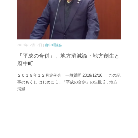
2019年12月17日 |
府中町議会
「平成の合併」、地方消滅論・地方創生と
府中町
２０１９年１２月定例会 一般質問 2019/12/16 この記
事のもくじ はじめに 1．「平成の合併」の失敗 2．地方
消滅
...