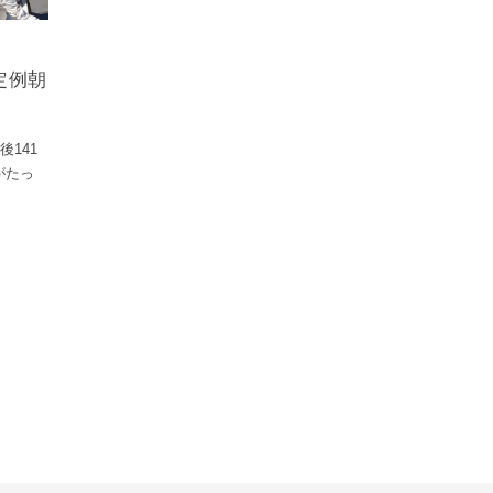
定例朝
141
がたっ