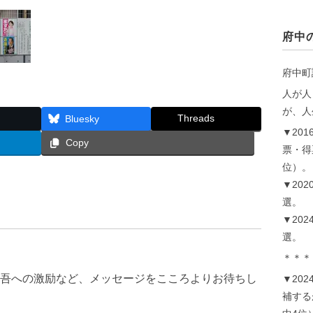
府中
府中町
人が人
が、人
Threads
Bluesky
▼20
Copy
票・得
位）。
▼202
選。
▼202
選。
＊＊＊
吾への激励など、メッセージをこころよりお待ちし
▼20
補するが