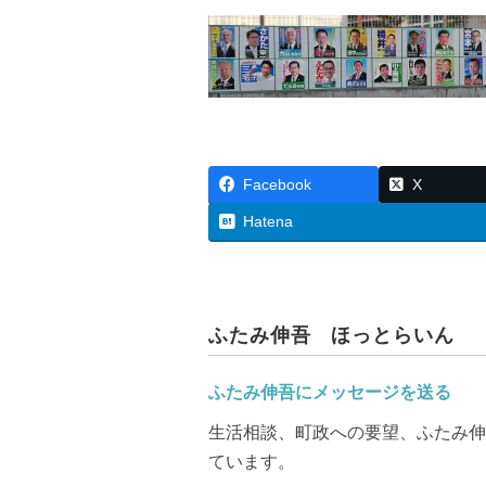
c
tt
ail
e
er
b
o
o
Facebook
X
k
Hatena
ふたみ伸吾 ほっとらいん
ふたみ伸吾にメッセージを送る
生活相談、町政への要望、ふたみ伸
ています。