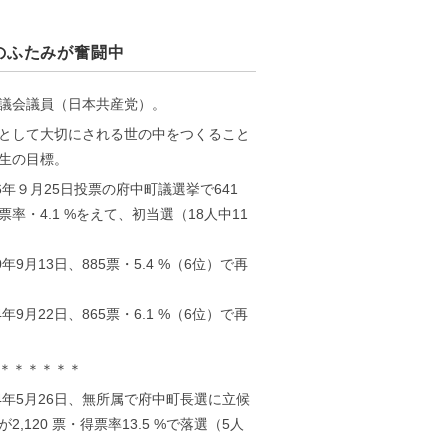
のふたみが奮闘中
議会議員（日本共産党）。
として大切にされる世の中をつくること
生の目標。
16年９月25日投票の府中町議選挙で641
票率・4.1 %をえて、初当選（18人中11
0年9月13日、885票・5.4 %（6位）で再
4年9月22日、865票・6.1 %（6位）で再
＊＊＊＊＊＊
24年5月26日、無所属で府中町長選に立候
2,120 票・得票率13.5 %で落選（5人