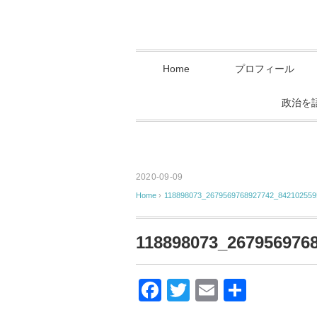
Home
プロフィール
政治を
2020-09-09
Home
›
118898073_2679569768927742_842102559
118898073_267956976
F
T
E
共
a
wi
m
有