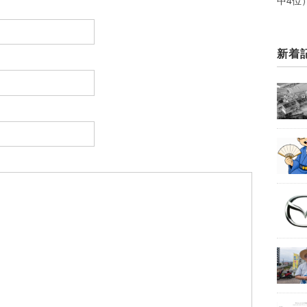
中4位
ださい。
新着