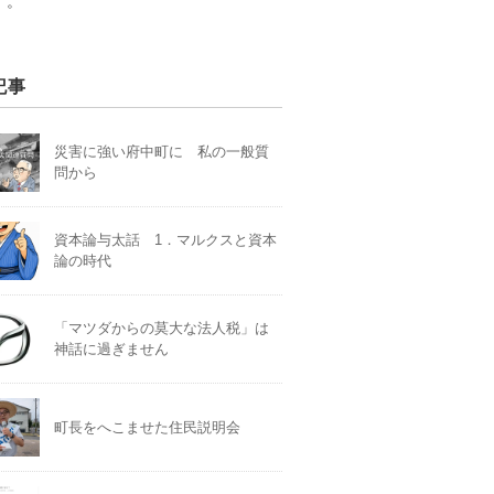
）。
記事
災害に強い府中町に 私の一般質
問から
資本論与太話 1．マルクスと資本
論の時代
「マツダからの莫大な法人税」は
神話に過ぎません
町長をへこませた住民説明会