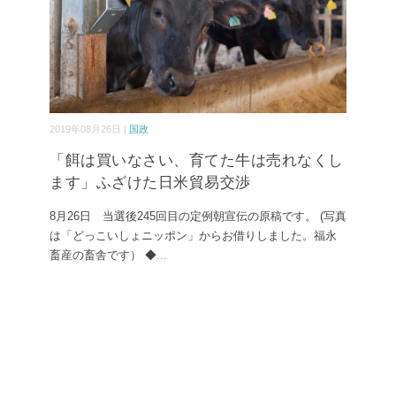
2019年08月26日 |
国政
「餌は買いなさい、育てた牛は売れなくし
ます」ふざけた日米貿易交渉
8月26日 当選後245回目の定例朝宣伝の原稿です。 (写真
は「どっこいしょニッポン」からお借りしました。福永
畜産の畜舎です） ◆
...