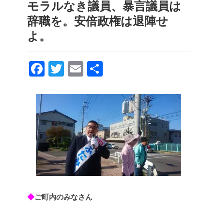
モラルなき議員、暴言議員は
辞職を。安倍政権は退陣せ
よ。
F
T
E
共
a
wi
m
有
c
tt
ail
e
er
b
o
o
k
◆
ご町内のみなさん