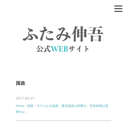
国政
2017-04-27
Home
›
国政
›
モラルなき議員、暴言議員は辞職を。安倍政権は退
陣せよ。