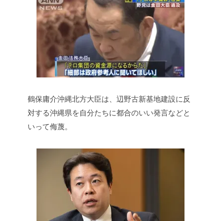
鶴保庸介沖縄北方大臣は、辺野古新基地建設に反
対する沖縄県を自分たちに都合のいい発言などと
いって侮蔑。