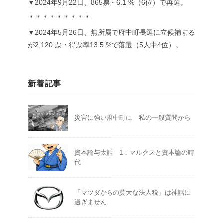
▼2024年9月22日、865票・6.1 %（6位）で再選。
＊＊＊＊＊＊＊＊＊
▼2024年5月26日、無所属で府中町長選に立候補する
が2,120 票・得票率13.5 %で落選（5人中4位）。
新着記事
災害に強い府中町に 私の一般質問から
資本論与太話 1．マルクスと資本論の時
代
「マツダからの莫大な法人税」は神話に
過ぎません