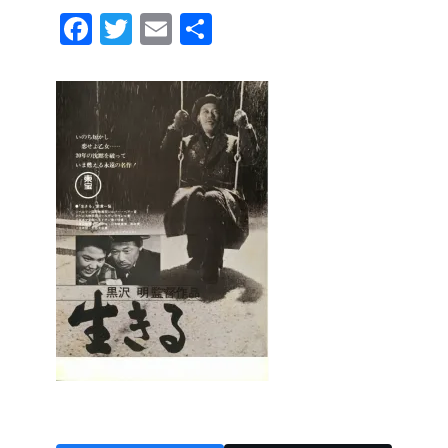
F
T
E
共
a
wi
m
有
c
tt
ail
e
er
b
o
o
k