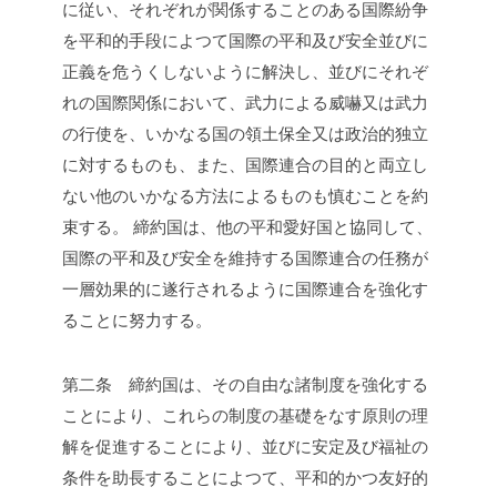
に従い、それぞれが関係することのある国際紛争
を平和的手段によつて国際の平和及び安全並びに
正義を危うくしないように解決し、並びにそれぞ
れの国際関係において、武力による威嚇又は武力
の行使を、いかなる国の領土保全又は政治的独立
に対するものも、また、国際連合の目的と両立し
ない他のいかなる方法によるものも慎むことを約
束する。
締約国は、他の平和愛好国と協同して、
国際の平和及び安全を維持する国際連合の任務が
一層効果的に遂行されるように国際連合を強化す
ることに努力する。
第二条 締約国は、その自由な諸制度を強化する
ことにより、これらの制度の基礎をなす原則の理
解を促進することにより、並びに安定及び福祉の
条件を助長することによつて、平和的かつ友好的