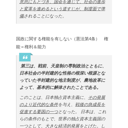
意思にもとづき、国会を通じて、社会の進歩
と変革を進めるという道すじが、制度面で準
備
されることになった。
国政に関する権能を有しない（憲法第4条） 権
能＝権利＆能力
第三は、戦前、天皇制の専制政治とともに、
日本社会の半封建的な性格の根深い根源とな
っていた半封建的な地主制度が、農地改革に
よって、基本的に解体されたことである。
このことは、日本独占資本主義に、
その発展
のより近代的な条件
を与え、
戦後の急成長を
促進する要因の一つ
となった。
日本は、これ
らの条件のもとで、世界の独占資本主義国の
一つとして、大きな経済的発展をとげた。し