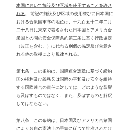
本国において施設及び区域を使用することを許さ
れる
。
前記の施設及び区域の使用並びに日本国に
おける合衆国軍隊の地位は、千九百五十二年二月
二十八日に東京で署名された日本国とアメリカ合
衆国との間の安全保障条約第三条に基く行政協定
（改正を含む。）に代わる別個の協定及び合意さ
れる他の取極により規律される。
第七条 この条約は、国際連合憲章に基づく締約
国の権利及び義務又は国際の平和及び安全を維持
する国際連合の責任に対しては、どのような影響
も及ぼすものではなく、また、及ぼすものと解釈
してはならない。
第八条 この条約は、日本国及びアメリカ合衆国
により各自の憲法上の手続に従つて批准されなけ