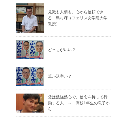
見識も人柄も、心から信頼でき
る 島村輝（フェリス女学院大学
教授）
どっちがいい？
筆か活字か？
父は勉強熱心で、信念を持って行
動する人 ～ 高校1年生の息子か
ら