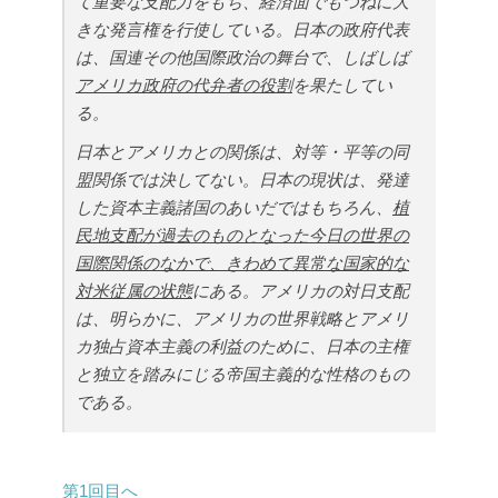
て重要な支配力をもち、経済面でもつねに大
きな発言権を行使している。日本の政府代表
は、国連その他国際政治の舞台で、しばしば
アメリカ政府の代弁者の役割
を果たしてい
る。
日本とアメリカとの関係は、対等・平等の同
盟関係では決してない。日本の現状は、発達
した資本主義諸国のあいだではもちろん、
植
民地支配が過去のものとなった今日の世界の
国際関係のなかで、きわめて異常な国家的な
対米従属の状態
にある。アメリカの対日支配
は、明らかに、アメリカの世界戦略とアメリ
カ独占資本主義の利益のために、日本の主権
と独立を踏みにじる帝国主義的な性格のもの
である。
第1回目へ