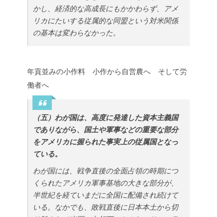
かし、経済的な高成長にもかかわらず、アメ
リカにたいする従属的な同盟という対米関係
の基本は変わらなかった。
年貢並みの小作料 小作から自営農へ そして労
働者へ
（五）わが国は、高度に発達した資本主義国
でありながら、国土や軍事などの重要な部分
をアメリカに握られた事実上の従属国となっ
ている。
わが国には、戦争直後の全面占領の時期につ
くられたアメリカ軍事基地の大きな部分が、
半世紀を経ていまだに全国に配備され続けて
いる。なかでも、敗戦直後に日本本土から切