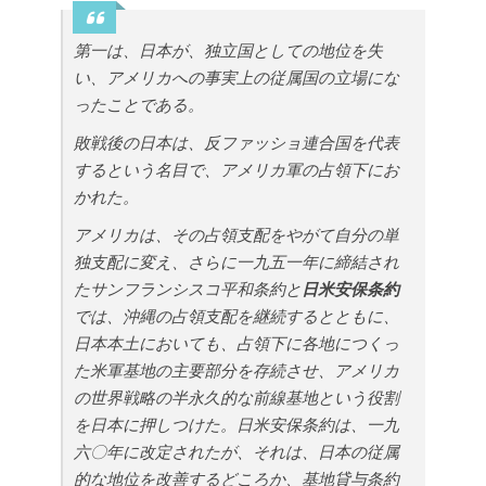
第一は、日本が、独立国としての地位を失
い、アメリカへの事実上の従属国の立場にな
ったことである。
敗戦後の日本は、反ファッショ連合国を代表
するという名目で、アメリカ軍の占領下にお
かれた。
アメリカは、その占領支配をやがて自分の単
独支配に変え、さらに一九五一年に締結され
たサンフランシスコ平和条約と
日米安保条約
では、沖縄の占領支配を継続するとともに、
日本本土においても、占領下に各地につくっ
た米軍基地の主要部分を存続させ、アメリカ
の世界戦略の半永久的な前線基地という役割
を日本に押しつけた。日米安保条約は、一九
六〇年に改定されたが、それは、日本の従属
的な地位を改善するどころか、基地貸与条約