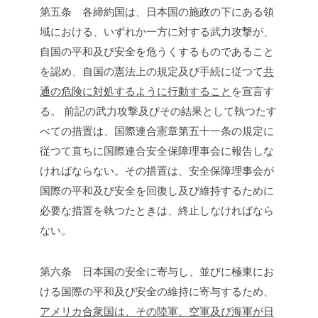
第五条 各締約国は、日本国の施政の下にある領
域における、いずれか一方に対する武力攻撃が、
自国の平和及び安全を危うくするものであること
を認め、自国の憲法上の規定及び手続に従つて
共
通の危険に対処するように行動すること
を宣言す
る。
前記の武力攻撃及びその結果として執つたす
べての措置は、国際連合憲章第五十一条の規定に
従つて直ちに国際連合安全保障理事会に報告しな
ければならない。その措置は、安全保障理事会が
国際の平和及び安全を回復し及び維持するために
必要な措置を執つたときは、終止しなければなら
ない。
第六条 日本国の安全に寄与し、並びに極東にお
ける国際の平和及び安全の維持に寄与するため、
アメリカ合衆国は、その陸軍、空軍及び海軍が日