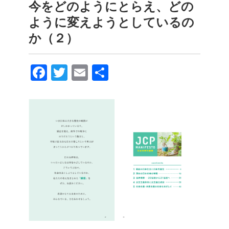
今をどのようにとらえ、どの
ように変えようとしているの
か（２）
F
T
E
共
a
wi
m
有
c
tt
ail
e
er
b
o
o
k