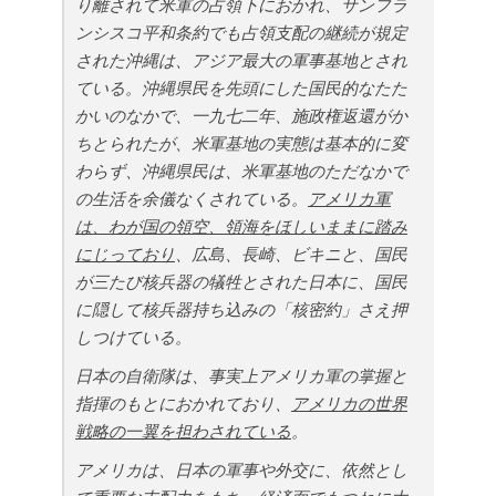
り離されて米軍の占領下におかれ、サンフラ
ンシスコ平和条約でも占領支配の継続が規定
された沖縄は、アジア最大の軍事基地とされ
ている。沖縄県民を先頭にした国民的なたた
かいのなかで、一九七二年、施政権返還がか
ちとられたが、米軍基地の実態は基本的に変
わらず、沖縄県民は、米軍基地のただなかで
の生活を余儀なくされている。
アメリカ軍
は、わが国の領空、領海をほしいままに踏み
にじっており
、広島、長崎、ビキニと、国民
が三たび核兵器の犠牲とされた日本に、国民
に隠して核兵器持ち込みの「核密約」さえ押
しつけている。
日本の自衛隊は、事実上アメリカ軍の掌握と
指揮のもとにおかれており、
アメリカの世界
戦略の一翼を担わされている
。
アメリカは、日本の軍事や外交に、依然とし