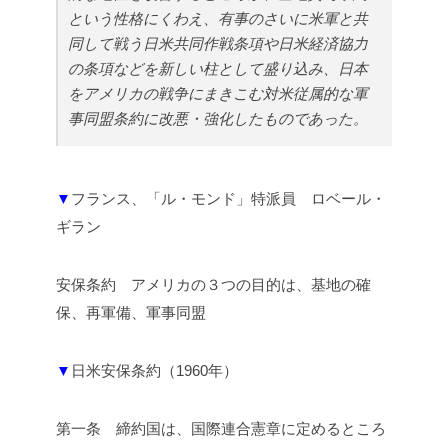
という性格にくわえ、有事のさいに米軍と共
同して戦う日米共同作戦条項や日米経済協力
の条項などを新しい柱として盛り込み、日本
をアメリカの戦争にまきこむ対米従属的な軍
事同盟条約に改悪・強化したものであった。
▼
フランス、「ル・モンド」特派員 ロベール・
ギラン
安保条約 アメリカの３つの目的は、基地の確
保、再軍備、軍事同盟
▼
日米安保条約（1960年）
第一条 締約国は、国際連合憲章に定めるところ