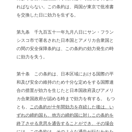
ればならない。この条約は、両国が東京で批准書
を交換した日に効力を生ずる。
第九条 千九百五十一年九月八日にサン・フラン
シスコ市で署名された日本国とアメリカ合衆国と
の間の安全保障条約は、この条約の効力発生の時
に効力を失う。
第十条 この条約は、日本区域における国際の平
和及び安全の維持のため十分な定めをする国際連
合の措置が効力を生じたと日本国政府及びアメリ
カ合衆国政府が認める時まで効力を有する。
もつ
とも、
この条約が十年間効力を存続した後は、い
ずれの締約国も、他方の締約国に対しこの条約を
終了させる意思を通告することができ、その場合
には、この条約は、そのような通告が行なわれた