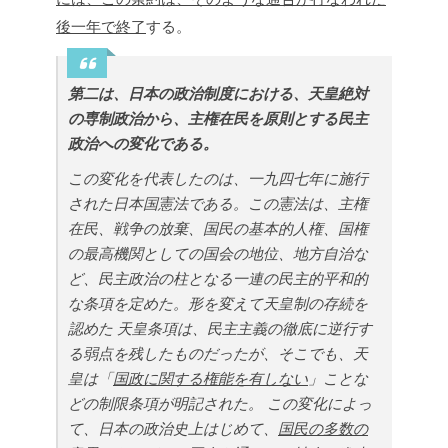
後一年で終了
する。
第二は、日本の政治制度における、天皇絶対
の専制政治から、主権在民を原則とする民主
政治への変化である。
この変化を代表したのは、一九四七年に施行
された日本国憲法である。この憲法は、主権
在民、戦争の放棄、国民の基本的人権、国権
の最高機関としての国会の地位、地方自治な
ど、民主政治の柱となる一連の民主的平和的
な条項を定めた。形を変えて天皇制の存続を
認めた
天皇条項は、民主主義の徹底に逆行す
る弱点を残したものだったが、そこでも、天
皇は「
国政に関する権能を有しない
」ことな
どの制限条項が明記された。
この変化によっ
て、日本の政治史上はじめて、
国民の多数の