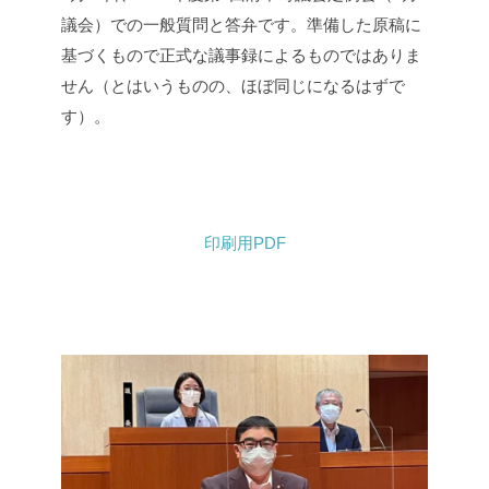
e
er
議会）での一般質問と答弁です。準備した原稿に
b
基づくもので正式な議事録によるものではありま
せん（とはいうものの、ほぼ同じになるはずで
o
す）。
o
k
印刷用PDF