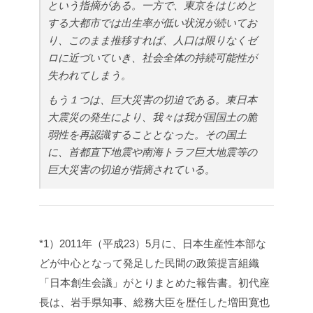
という指摘がある。一方で、東京をはじめと
する大都市では出生率が低い状況が続いてお
り、このまま推移すれば、人口は限りなくゼ
ロに近づいていき、社会全体の持続可能性が
失われてしまう。
もう１つは、巨大災害の切迫である。東日本
大震災の発生により、我々は我が国国土の脆
弱性を再認識することとなった。その国土
に、首都直下地震や南海トラフ巨大地震等の
巨大災害の切迫が指摘されている。
*1）2011年（平成23）5月に、日本生産性本部な
どが中心となって発足した民間の政策提言組織
「日本創生会議」がとりまとめた報告書。初代座
長は、岩手県知事、総務大臣を歴任した増田寛也