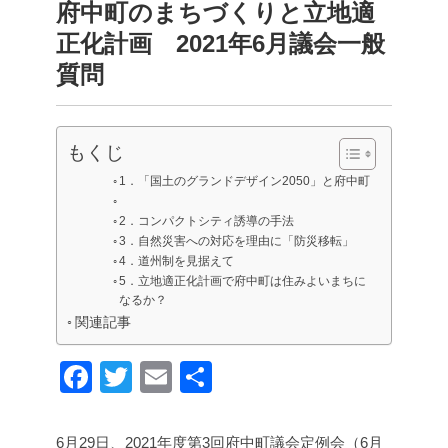
府中町のまちづくりと立地適
正化計画 2021年6月議会一般
質問
もくじ
1．「国土のグランドデザイン2050」と府中町
2．コンパクトシティ誘導の手法
3．自然災害への対応を理由に「防災移転」
4．道州制を見据えて
5．立地適正化計画で府中町は住みよいまちに
なるか？
関連記事
F
T
E
共
a
wi
m
有
c
tt
ail
6月29日、2021年度第3回府中町議会定例会（6月