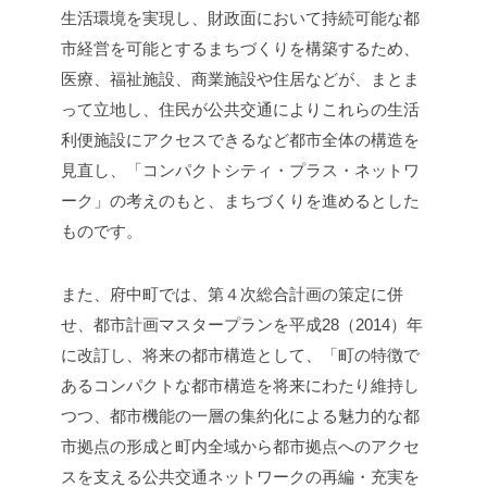
生活環境を実現し、財政面において持続可能な都
市経営を可能とするまちづくりを構築するため、
医療、福祉施設、商業施設や住居などが、まとま
って立地し、住民が公共交通によりこれらの生活
利便施設にアクセスできるなど都市全体の構造を
見直し、「コンパクトシティ・プラス・ネットワ
ーク」の考えのもと、まちづくりを進めるとした
ものです。
また、府中町では、第４次総合計画の策定に併
せ、都市計画マスタープランを平成28（2014）年
に改訂し、将来の都市構造として、「町の特徴で
あるコンパクトな都市構造を将来にわたり維持し
つつ、都市機能の一層の集約化による魅力的な都
市拠点の形成と町内全域から都市拠点へのアクセ
スを支える公共交通ネットワークの再編・充実を