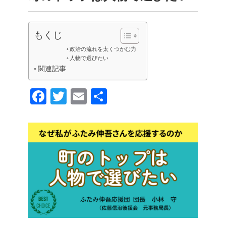
もくじ
政治の流れを太くつかむ力
人物で選びたい
関連記事
F
T
E
共
a
wi
m
有
c
tt
ail
e
er
b
o
o
k