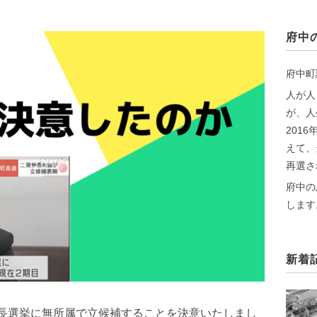
府中
府中町
人が人
が、人
201
えて、
再選さ
府中の
します
新着
町長選挙に無所属で立候補することを決意いたしまし