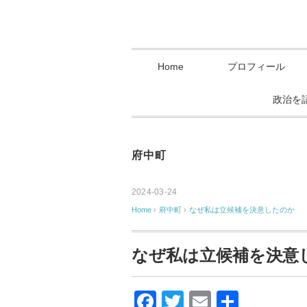
Home
プロフィール
政治を
府中町
2024-03-24
Home
›
府中町
›
なぜ私は立候補を決意したのか
なぜ私は立候補を決意
F
T
E
共