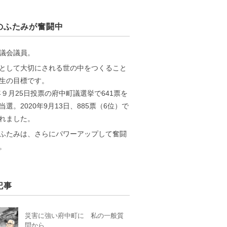
のふたみが奮闘中
議会議員。
として大切にされる世の中をつくること
生の目標です。
6年９月25日投票の府中町議選挙で641票を
当選。2020年9月13日、885票（6位）で
れました。
ふたみは、さらにパワーアップして奮闘
。
記事
災害に強い府中町に 私の一般質
問から