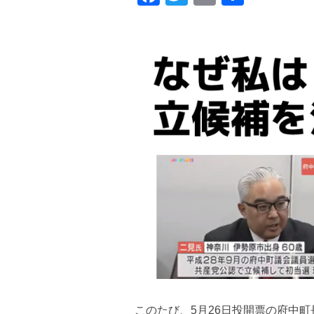
a
wi
m
有
c
tt
ail
e
er
b
o
o
k
このたび、5月26日投開票の府中