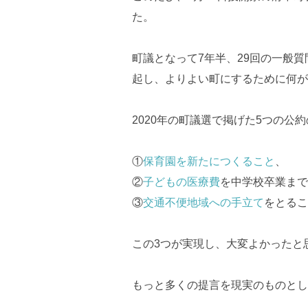
た。
町議となって7年半、29回の一般
起し、よりよい町にするために何が
2020年の町議選で掲げた5つの公
①
保育園を新たにつくること
、
②
子どもの医療費
を中学校卒業まで
③
交通不便地域への手立て
をとるこ
この3つが実現し、大変よかったと
もっと多くの提言を現実のものとし