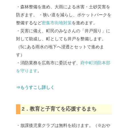
・森林整備を進め、大雨による水害・土砂災害を
防ぎます。 ・狭い道を減らし、ポケットパークを
整備するなど
密集市街地対策
を進めます。
・災害に備え、町民のみなさんの「井戸掘り」に
対して助成し、町としても井戸を整備します。
（5にある雨水の地下へ浸透とセットで進めま
す）
・消防業務を広島市に委託せず、
府中町消防本部
を守ります
。
⇒もうすこし詳しく
2．教育と子育てを応援するまち
・放課後児童クラブは無料を続けます。（※おや