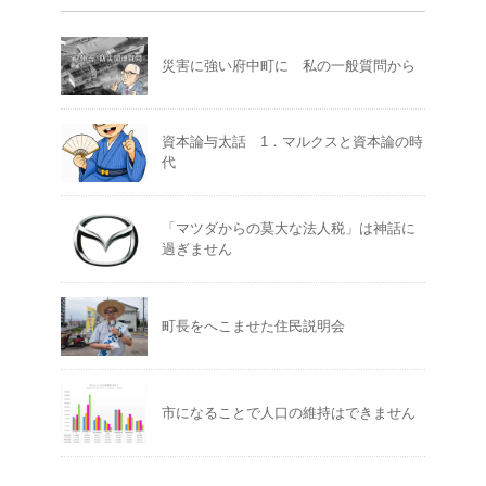
災害に強い府中町に 私の一般質問から
資本論与太話 1．マルクスと資本論の時
代
「マツダからの莫大な法人税」は神話に
過ぎません
町長をへこませた住民説明会
市になることで人口の維持はできません