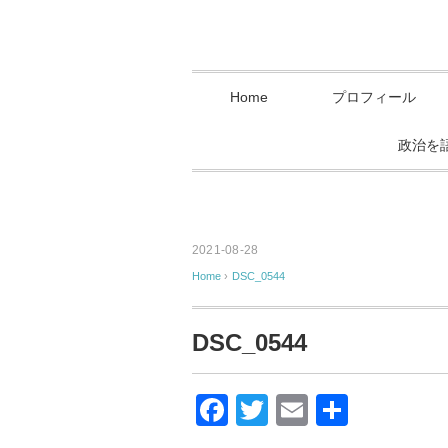
Home
プロフィール
政治を
2021-08-28
Home
›
DSC_0544
DSC_0544
F
T
E
共
a
wi
m
有