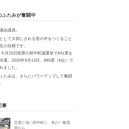
のふたみが奮闘中
議会議員。
として大切にされる世の中をつくること
生の目標です。
6年９月25日投票の府中町議選挙で641票を
当選。2020年9月13日、885票（6位）で
れました。
ふたみは、さらにパワーアップして奮闘
。
記事
災害に強い府中町に 私の一般質
問から