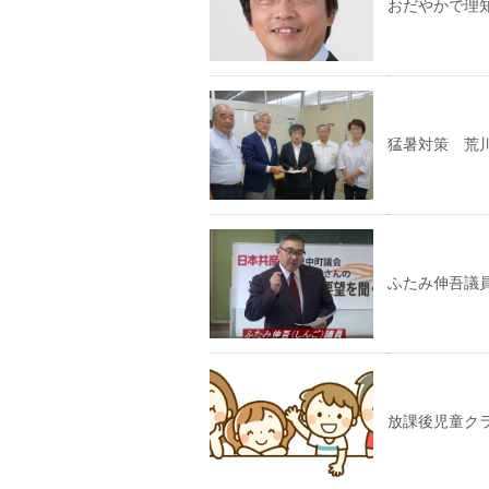
おだやかで理
猛暑対策 荒
ふたみ伸吾議員
放課後児童クラ