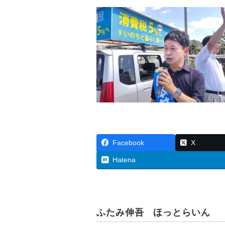
c
tt
ail
e
er
b
o
o
k
Facebook
X
Hatena
ふたみ伸吾 ほっとらいん