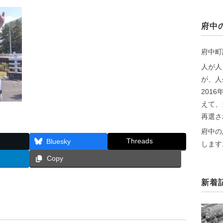
府中
府中町
人が人
が、人
201
えて、
再選さ
府中の
Threads
Bluesky
します
Copy
新着