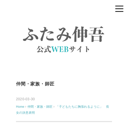
仲間・家族・師匠
2020-03-30
Home
›
仲間・家族・師匠
›
「子どもたちに胸張れるように」 長
女の決意表明