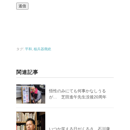
タグ:
平和
,
核兵器廃絶
関連記事
悟性のみにても何事かなしうる
が… 芝田進午先生没後20周年
いつか笑える日がくるさ 石川康