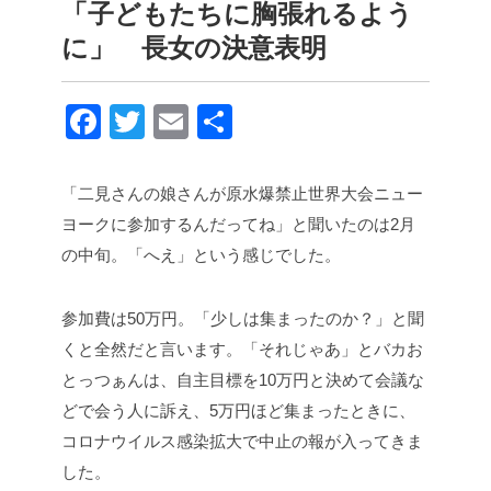
「子どもたちに胸張れるよう
に」 長女の決意表明
F
T
E
共
a
wi
m
有
c
tt
ail
「二見さんの娘さんが原水爆禁止世界大会ニュー
e
er
ヨークに参加するんだってね」と聞いたのは2月
b
の中旬。「へえ」という感じでした。
o
参加費は50万円。「少しは集まったのか？」と聞
o
くと全然だと言います。「それじゃあ」とバカお
k
とっつぁんは、自主目標を10万円と決めて会議な
どで会う人に訴え、5万円ほど集まったときに、
コロナウイルス感染拡大で中止の報が入ってきま
した。