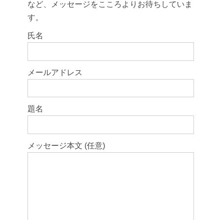
など、メッセージをこころよりお待ちしていま
す。
このフィールドは空のままにしてください。
氏名
メールアドレス
題名
メッセージ本文 (任意)