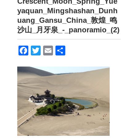
Crescent_Moon_Spring_Yue
yaquan_Mingshashan_Dunh
uang_Gansu_China_敦煌_鸣
沙山_月牙泉_-_panoramio_(2)
F
T
E
共
a
wi
m
有
c
tt
ail
e
er
b
o
o
k