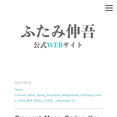
2023-09-11
Home
›
Crescent_Moon_Spring_Yueyaquan_Mingshashan_Dunhuang_Gans
u_China_敦煌_鸣沙山_月牙泉_-_panoramio_(2)