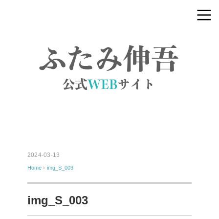
2024-03-13
Home
›
img_S_003
img_S_003