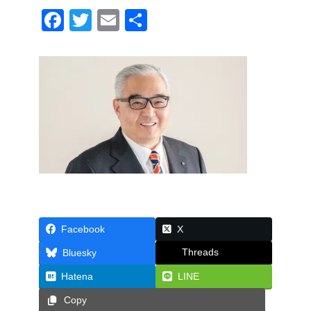
F
T
E
共
a
wi
m
有
c
tt
ail
e
er
b
o
o
k
Facebook
X
Threads
Bluesky
Hatena
LINE
Copy