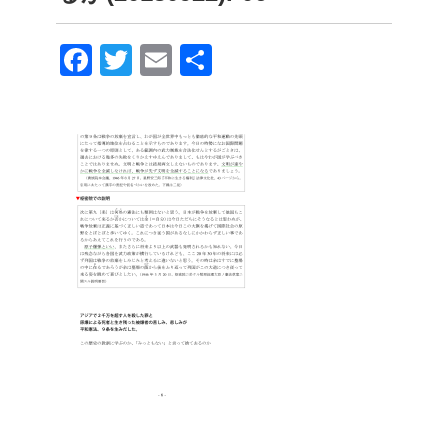
F
T
E
共
a
wi
m
有
c
tt
ail
e
er
b
o
o
k