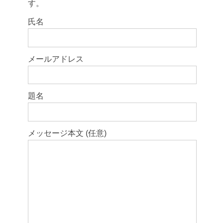
す。
このフィールドは空のままにしてください。
氏名
メールアドレス
題名
メッセージ本文 (任意)