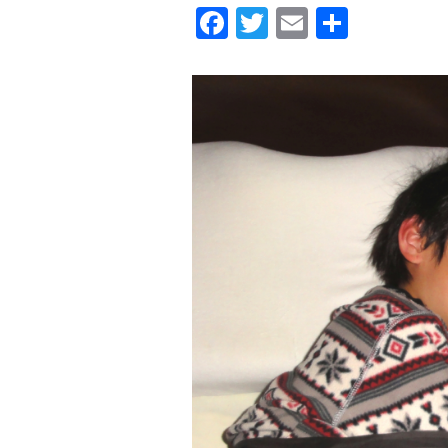
F
T
E
共
a
wi
m
有
c
tt
ail
e
er
b
o
o
k