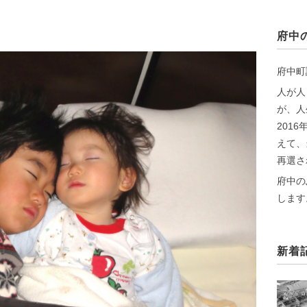
府中
府中町
人が人
が、人
201
えて、
再選さ
府中の
します
新着