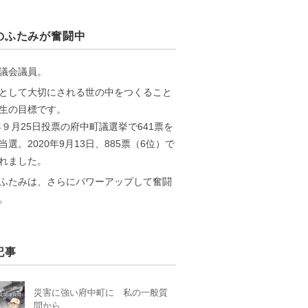
のふたみが奮闘中
議会議員。
として大切にされる世の中をつくること
生の目標です。
6年９月25日投票の府中町議選挙で641票を
当選。2020年9月13日、885票（6位）で
れました。
ふたみは、さらにパワーアップして奮闘
。
記事
災害に強い府中町に 私の一般質
問から