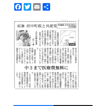
F
T
E
共
a
wi
m
有
c
tt
ail
e
er
b
o
o
k