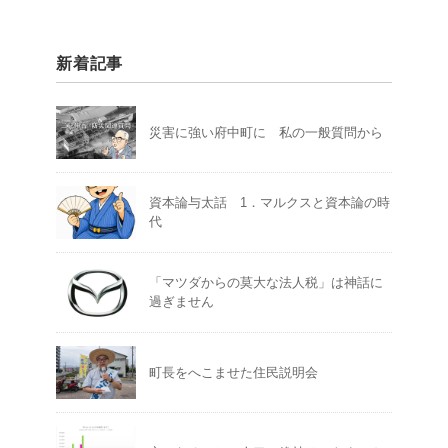
新着記事
災害に強い府中町に 私の一般質問から
資本論与太話 1．マルクスと資本論の時
代
「マツダからの莫大な法人税」は神話に
過ぎません
町長をへこませた住民説明会