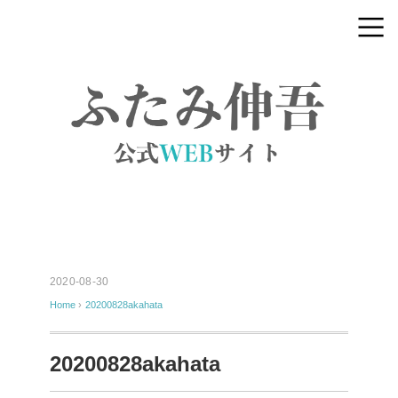
2020-08-30
Home
›
20200828akahata
20200828akahata