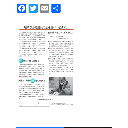
F
T
E
共
a
wi
m
有
c
tt
ail
e
er
b
o
o
k