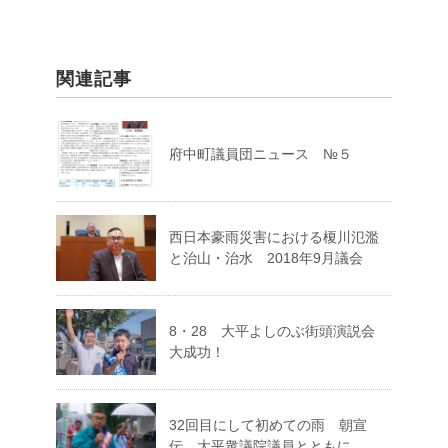
関連記事
府中町議員団ニュース №５
西日本豪雨災害における榎川氾濫
と治山・治水 2018年9月議会
8・28 大平よしのぶ街頭演説会
大成功！
32回目にして初めての雨 朝宣
伝 大平衆議院議員とともに