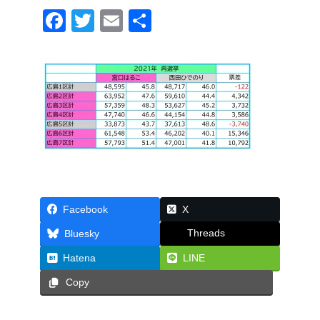
F
T
E
共
a
wi
m
有
c
tt
ail
e
er
b
o
o
k
Facebook
X
Threads
Bluesky
Hatena
LINE
Copy