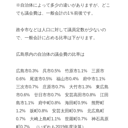
※自治体によって多少の違いがありますが、どこ
でも議会費は、一般会計の1％前後です。
政令市などは人口に対して議員定数が少ないの
で、一般会計に占める比率は下がります。
広島県内の自治体の議会費の比率は
広島市0.3% 呉市0.5% 竹原市1.1% 三原市
0.6% 尾道市0.5% 福山市0.4% 府中市1.1%
三次市0.7% 庄原市0.7% 大竹市1.3% 東広島
市0.6% 廿日市市0.7% 安芸高田市0.8% 江田
島市1.1% 府中町0.8% 海田町0.9% 熊野町
1.2% 坂町0.8% 安芸太田町0.9% 北広島町
0.7% 大崎上島町1.1% 世羅町0.7% 神石高原
町0.7% （いずれも2019年度決算）