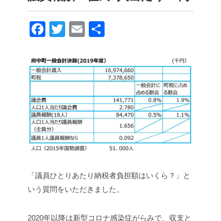
F
T
E
共
a
wi
m
有
c
tt
ail
e
er
b
o
o
k
「議員ひとりあたり納税者負担額はいくら？」と
いう質問をいただきました。
2020年以降は新型コロナ感染症がらみで、収支と