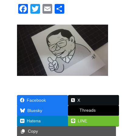
F
T
E
共
a
wi
m
有
c
tt
ail
e
er
b
o
o
k
Facebook
X
Threads
Bluesky
Hatena
LINE
Copy