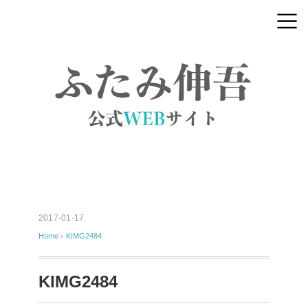
2017-01-17
Home
›
KIMG2484
KIMG2484