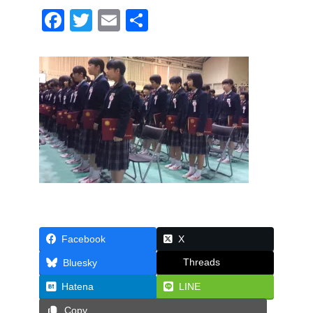
F
T
E
共
a
wi
m
有
c
tt
ail
e
er
b
o
o
k
Facebook
X
Threads
Bluesky
Hatena
LINE
Copy