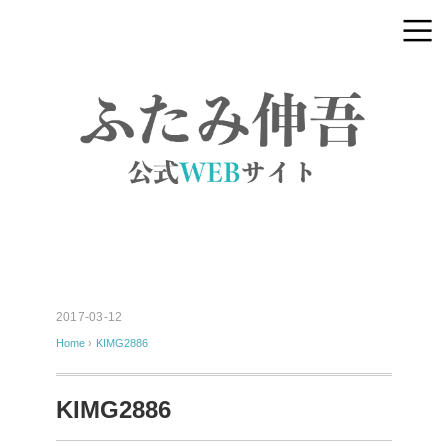
2017-03-12
Home
›
KIMG2886
KIMG2886