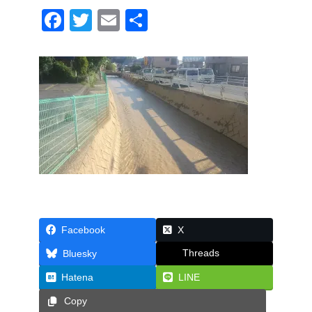
F
T
E
共
a
wi
m
有
c
tt
ail
e
er
b
o
o
k
Facebook
X
Threads
Bluesky
Hatena
LINE
Copy