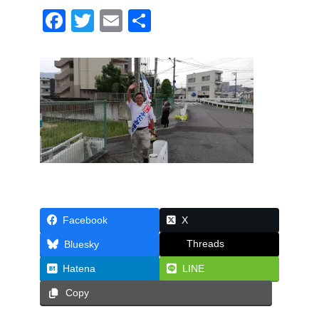
F
T
E
共
a
wi
m
有
c
tt
ail
e
er
b
o
o
k
Facebook
X
Threads
Bluesky
Hatena
LINE
Copy