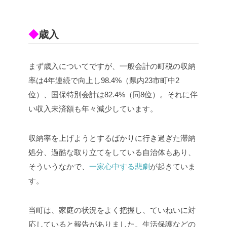
k
◆
歳入
まず歳入についてですが、一般会計の町税の収納
率は4年連続で向上し98.4%（県内23市町中2
位）、国保特別会計は82.4%（同8位）。それに伴
い収入未済額も年々減少しています。
収納率を上げようとするばかりに行き過ぎた滞納
処分、過酷な取り立てをしている自治体もあり、
そういうなかで、
一家心中する悲劇
が起きていま
す。
当町は、家庭の状況をよく把握し、ていねいに対
応していると報告がありました。生活保護などの