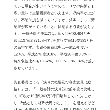
ている場合が多いそうですので、３つの内訳とも
広い意味で生活困窮者といえます。収納率が上が
り、不納欠損も減っていますが、貧困によって滞
納者が広がっていることに留意する必要がありま
す。
一般会計の決算額は､歳入203億8,404万円、
歳出197億3,871万円で､実質収支額は5億989万円
の黒字です。実質公債費比率は平成26年度が
12.4%、平成27年度10.8%、平成28年度8.8%へ、
将来負担比率も130.4%、111.1%、96．4%と減少
させています。
監査委員による「決算の概要及び審査意見（総
括）」は、「一般会計の決算額は前年度と比較し
て､町税が10億5,363万3千円増加している｡しか
し､依然として財政状況は厳しく、1を超えるほど
財源に余裕があるとされる《財政力指数》は0.873