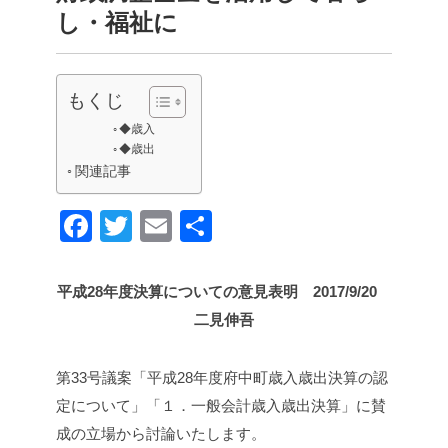
し・福祉に
もくじ
◆歳入
◆歳出
関連記事
F
T
E
共
a
wi
m
有
c
tt
ail
平成28年度決算についての意見表明 2017/9/20
e
er
二見伸吾
b
o
第33号議案「平成28年度府中町歳入歳出決算の認
定について」「１．一般会計歳入歳出決算」に賛
o
成の立場から討論いたします。