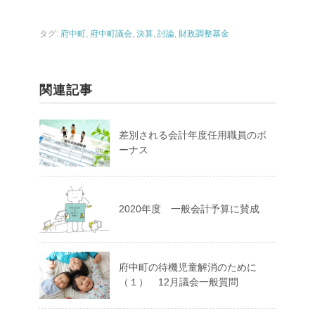
タグ:
府中町
,
府中町議会
,
決算
,
討論
,
財政調整基金
関連記事
差別される会計年度任用職員のボ
ーナス
2020年度 一般会計予算に賛成
府中町の待機児童解消のために
（１） 12月議会一般質問