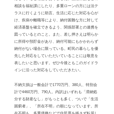
相談を福祉課にしたり、多重ローンの方には法テ
ラスに行くように助言。生活に応じた対応を心が
け、疾病や離職等により、納付困難な方に対して
経済基盤を確立できるよう、関係部署との連携を
図っているとのこと。また、差し押さえは明らか
に所得や預貯金があり、納付可能にもかかわらず
納付がない場合に限っている。町民の暮らしを優
先した対応をしていただいていることには敬意を
表したいと思います。ぜひ今後ともこのガイドラ
インに沿った対応をしていただきたい。
不納欠損は一般会計で1770万円、380人、特別会
計で4460万円、790人。内訳はいずれも「滞納処
分する財産なし」がもっとも多く、ついで「生活
困窮者」、「所在不明」の順になっています。所
在不明も、多重債務などで住民票を移さず転居し