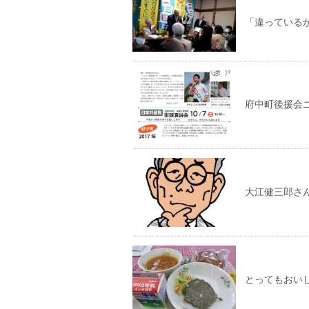
「違っている
府中町後援会
大江健三郎さ
とってもおい