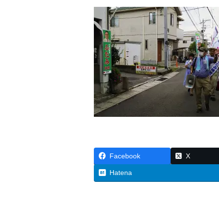
c
tt
ail
e
er
b
o
o
k
Facebook
X
Hatena