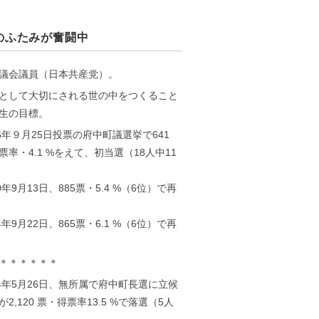
のふたみが奮闘中
議会議員（日本共産党）。
として大切にされる世の中をつくること
生の目標。
16年９月25日投票の府中町議選挙で641
票率・4.1 %をえて、初当選（18人中11
0年9月13日、885票・5.4 %（6位）で再
4年9月22日、865票・6.1 %（6位）で再
＊＊＊＊＊＊
24年5月26日、無所属で府中町長選に立候
2,120 票・得票率13.5 %で落選（5人