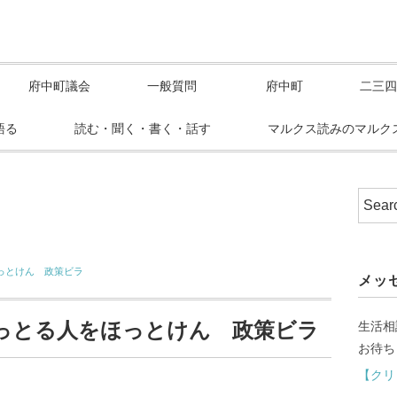
府中町議会
一般質問
府中町
二三四
語る
読む・聞く・書く・話す
マルクス読みのマルク
ほっとけん 政策ビラ
メッ
困っとる人をほっとけん 政策ビラ
生活相
お待ち
【クリ