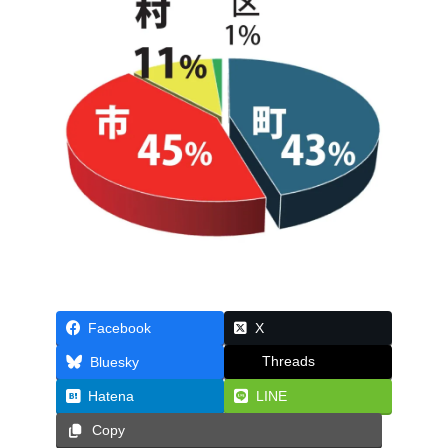
Facebook
X
Threads
Bluesky
Hatena
LINE
Copy