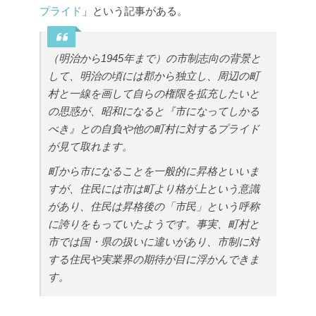
プライド
」という記事がある。
（明治から1945年まで）の市制志向の背景と
して、明治の頃には郡から独立し、周辺の町
村と一線を画して自らの権限を拡充したいと
の思惑が、昭和になると『市になってしかる
べき』との自負や他の町村に対するプライド
が見て取れます。
町から市になることを一般的に昇格といいま
すが、住民には市は町より格が上という意識
があり、住民は昇格後の「市民」という呼称
に誇りをもっていたようです。事実、町村と
市では国・県の扱いに違いがあり、市制に対
する住民や実業界の期待が目に浮かんできま
す。