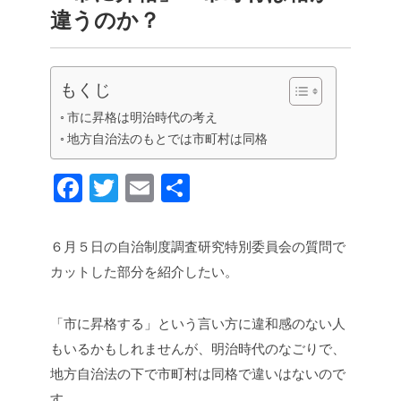
違うのか？
もくじ
市に昇格は明治時代の考え
地方自治法のもとでは市町村は同格
F
T
E
共
a
wi
m
有
c
tt
ail
６月５日の自治制度調査研究特別委員会の質問で
e
er
カットした部分を紹介したい。
b
o
「市に昇格する」という言い方に違和感のない人
もいるかもしれませんが、明治時代のなごりで、
o
地方自治法の下で市町村は同格で違いはないので
k
す。