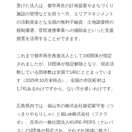
受けた法人は、都市再生の計画提案やまちづくり
施設の管理などを担う一方、エリアマネジメント
の活動資金となる国の無利子融資、土地譲渡時の
税制優遇、官民連携事業への補助金といった支援
措置を活用することができます。
これまで都市再生推進法人として150団体が指定
されましたが、10団体が指定解除となり、現在活
動している団体数は全国で140にとどまっていま
す（2025年10月末時点）。全国の市区町村は
1,741あるわけですから、ない方が多いわけです。
広島県内では、福山市の株式会社築切家守舎（つ
っきりやもりしゃ）と福Lab株式会社（フクラ
ボ）、呉市の一般社団法人KURE-PERS（クレパ
ス）の3団体が指定され、それぞれ地域に根ざし