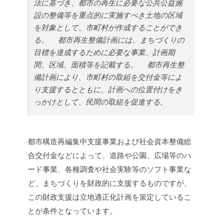
法に基づき、都市の再生に必要な公共公益施
設の整備等を重点的に実施すべき土地の区域
を対象として、市町村が作成することができ
る。
都市再生整備計画には、まちづくりの
目標を達成するために必要な事業、計画期
間、区域、面積等を記載する。
都市再生整
備計画により、市町村の取組を交付金等によ
り支援するとともに、計画への位置付けをき
っかけとして、民間の取組を促進する。
都市構造再編集中支援事業および社会資本整備総
合交付金などによって、道路や公園、広場等のハ
ード事業、各種調査や社会実験等のソフト事業な
ど、まちづくりを財政的に支援するものですが、
この財政支援は立地適正化計画を策定しているこ
とが条件となっています。