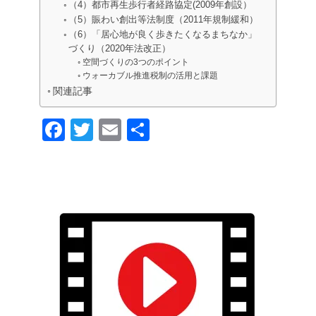
（4）都市再生歩行者経路協定(2009年創設）
（5）賑わい創出等法制度（2011年規制緩和）
（6）「居心地が良く歩きたくなるまちなか」
づくり（2020年法改正）
空間づくりの3つのポイント
ウォーカブル推進税制の活用と課題
関連記事
F
T
E
共
a
wi
m
有
c
tt
ail
e
er
b
o
o
k