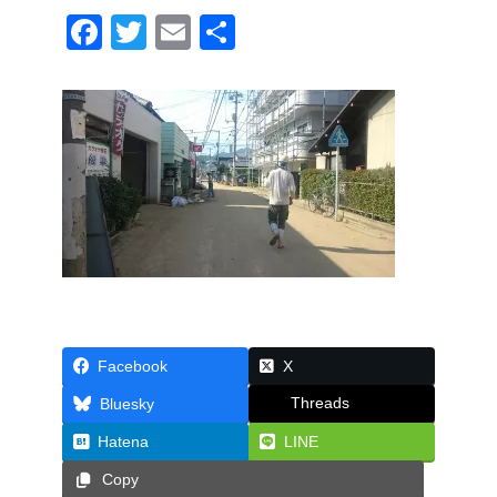
F
T
E
共
a
wi
m
有
c
tt
ail
e
er
b
o
o
k
Facebook
X
Threads
Bluesky
Hatena
LINE
Copy