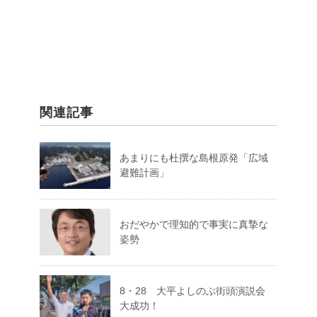
関連記事
あまりにも杜撰な島根原発「広域
避難計画」
おだやかで理知的で事実に真摯な
姿勢
8・28 大平よしのぶ街頭演説会
大成功！