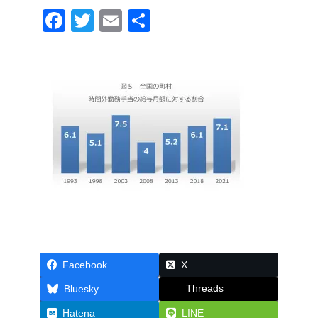
F
T
E
共
a
wi
m
有
c
tt
ail
e
er
b
o
o
k
Facebook
X
Threads
Bluesky
Hatena
LINE