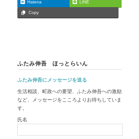
Hatena
LINE
Copy
ふたみ伸吾 ほっとらいん
ふたみ伸吾にメッセージを送る
生活相談、町政への要望、ふたみ伸吾への激励
など、メッセージをこころよりお待ちしていま
す。
このフィールドは空のままにしてください。
氏名