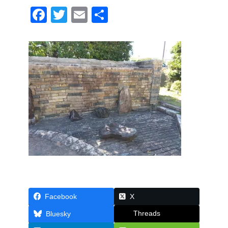
F
T
E
共
a
wi
m
有
c
tt
ail
e
er
b
o
o
k
Facebook
X
Threads
Bluesky