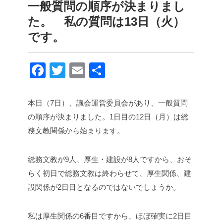
一般質問の順序が決まりまし
た。 私の質問は13日（火）
です。
F
T
E
共
a
wi
m
有
c
tt
ail
本日（7日）、議会運営委員会があり、一般質問
e
er
の順序が決まりました。1日目の12日（月）は総
b
務文教関係から始まります。
o
総務文教が9人、厚生・建設が8人ですから、おそ
o
らく初日で総務文教は終わらせて、厚生関係、建
k
設関係が2日目となるのではないでしょうか。
私は厚生関係の6番目ですから、ほぼ確実に2日目