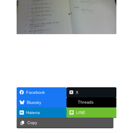
Facebook
X
Threads
Bluesky
Hatena
LINE
Copy