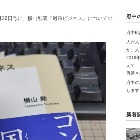
府中
0月26日号に、横山勲著『過疎ビジネス』についての
府中町
人が人
が、人
201
えて、
再選さ
府中の
します
新着