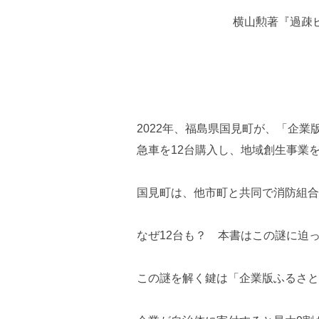
横山勲著『過疎ビ
2022年、福島県国見町が、「企業
急車を12台購入し、地域創生事業
国見町は、他市町と共同で消防組合
なぜ12台も？ 本書はこの謎に迫
この謎を解く鍵は「企業版ふるさと