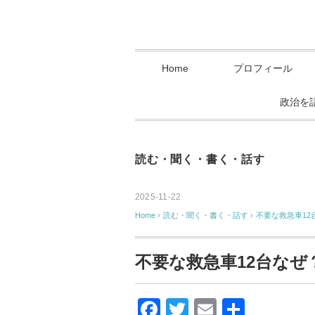
Home
プロフィール
政治を
読む・聞く・書く・話す
2025-11-22
Home
›
読む・聞く・書く・話す
›
不要な救急車1
不要な救急車12台な
F
T
E
共