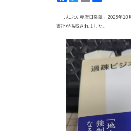
a
wi
m
有
c
tt
ail
「しんぶん赤旗日曜版」2025年1
e
er
書評が掲載されました。
b
o
o
k