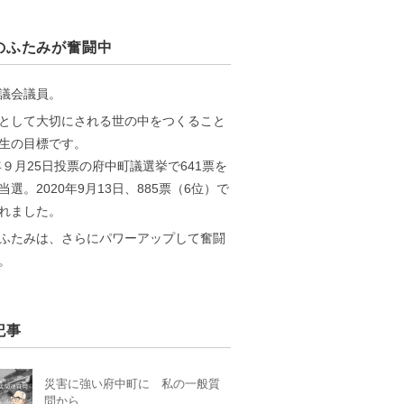
のふたみが奮闘中
議会議員。
として大切にされる世の中をつくること
生の目標です。
6年９月25日投票の府中町議選挙で641票を
当選。2020年9月13日、885票（6位）で
れました。
ふたみは、さらにパワーアップして奮闘
。
記事
災害に強い府中町に 私の一般質
問から