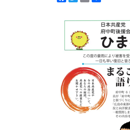
a
wi
m
有
c
tt
ail
e
er
b
o
o
k