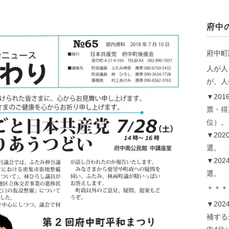
府中
府中町
人が人
が、人
▼20
票・得
位）。
▼202
選。
▼202
選。
＊＊＊
▼20
補するが