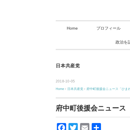
Home
プロフィール
政治を
日本共産党
2018-10-05
Home
›
日本共産党
›
府中町後援会ニュース「ひまわ
府中町後援会ニュース
F
T
E
共