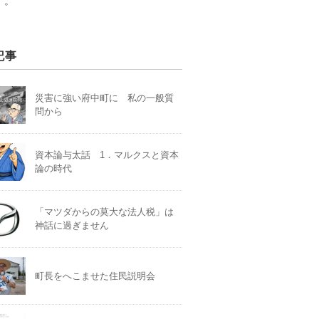
）。
記事
災害に強い府中町に 私の一般質
問から
資本論与太話 1．マルクスと資本
論の時代
「マツダからの莫大な法人税」は
神話に過ぎません
町長をへこませた住民説明会