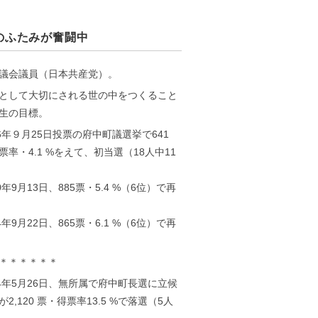
のふたみが奮闘中
議会議員（日本共産党）。
として大切にされる世の中をつくること
生の目標。
16年９月25日投票の府中町議選挙で641
票率・4.1 %をえて、初当選（18人中11
0年9月13日、885票・5.4 %（6位）で再
4年9月22日、865票・6.1 %（6位）で再
＊＊＊＊＊＊
24年5月26日、無所属で府中町長選に立候
2,120 票・得票率13.5 %で落選（5人