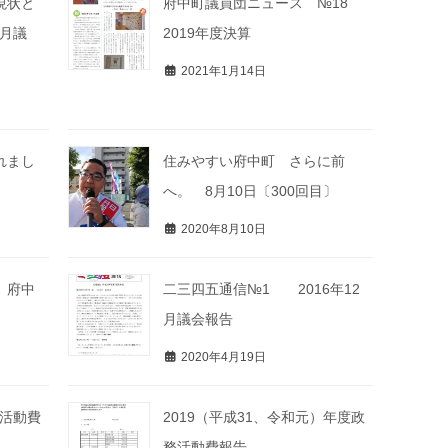
現状と
府中町議員団ニュース №18
2月議
2019年度決算
2021年1月14日
れまし
住みやすい府中町 さらに前
へ。 8月10日〔300回目〕
2020年8月10日
。府中
二三四五通信№1 2016年12
月議会報告
2020年4月19日
務活動費
2019（平成31、令和元）年度政
務活動費報告