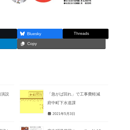
Threads
Bluesky
Copy
頭演説
「急がば回れ」で工事費軽減
府中町下水道課
2021年5月3日