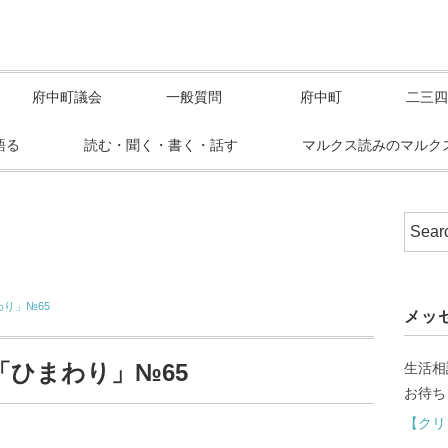
府中町議会
一般質問
府中町
二三四
語る
読む・聞く・書く・話す
マルクス読みのマルク
り」№65
メッ
「ひまわり」№65
生活相
お待ち
【クリ